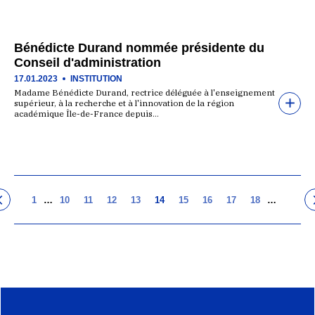
Bénédicte Durand nommée présidente du
Conseil d'administration
17.01.2023
INSTITUTION
Madame Bénédicte Durand, rectrice déléguée à l'enseignement
supérieur, à la recherche et à l'innovation de la région
académique Île-de-France depuis…
1
…
10
11
12
13
14
15
16
17
18
…