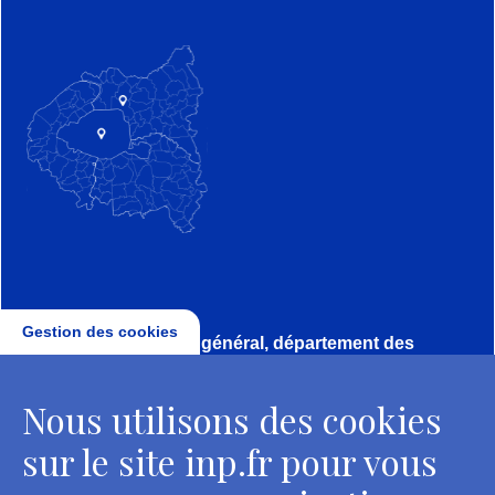
Gestion des cookies
Direction, secrétariat général, département des
conservateurs
Nous utilisons des cookies
2 rue Vivienne - 75002 Paris
Tél. : + 33 1 44 41 16 41
sur le site inp.fr pour vous
Contacts