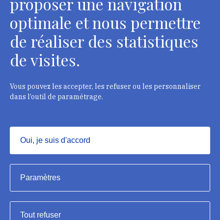
proposer une navigation
optimale et nous permettre
de réaliser des statistiques
Département des restaurateurs
de visites.
124 rue Henri Barbusse - 93300 Aubervilliers
Tél. : + 33 1 49 46 57 00
Vous pouvez les accepter, les refuser ou les personnaliser
dans l’outil de paramétrage.
Contacts
Oui, je suis d'accord
Masquer
Institut national du patrimoine, 2023
Paramètres
Mentions légales
Tout refuser