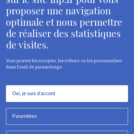
Contacts
proposer une navigation
optimale et nous permettre
de réaliser des statistiques
Département des restaurateurs
de visites.
124 rue Henri Barbusse - 93300 Aubervilliers
Tél. : + 33 1 49 46 57 00
Vous pouvez les accepter, les refuser ou les personnaliser
dans l’outil de paramétrage.
Contacts
Oui, je suis d'accord
Masquer
Institut national du patrimoine, 2023
Paramètres
Mentions légales