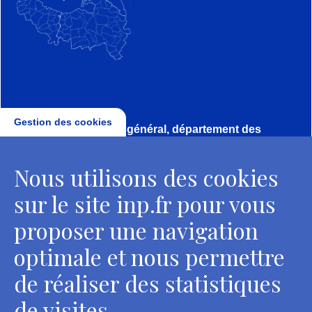
Gestion des cookies
Direction, secrétariat général, département des
conservateurs
Nous utilisons des cookies
2 rue Vivienne - 75002 Paris
Tél. : + 33 1 44 41 16 41
sur le site inp.fr pour vous
Contacts
proposer une navigation
optimale et nous permettre
de réaliser des statistiques
Département des restaurateurs
de visites.