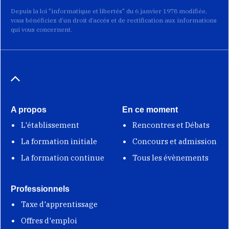
Depuis la loi "informatique et libertés" du 6 janvier 1978 modifiée,
vous bénéficiez d’un droit d’accès et de rectification aux informations
qui vous concernent.
A propos
En ce moment
L'établissement
Rencontres et Débats
La formation initiale
Concours et admission
La formation continue
Tous les évènements
Professionnels
Taxe d'apprentissage
Offres d'emploi