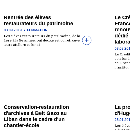
Rentrée des élèves
Le Cré
restaurateurs du patrimoine
Franc
renou
03.09.2019
FORMATION
dédié
Les élèves restaurateurs du patrimoine, de la
1ere à la 5e année, ont découvert ou retrouvé
labor
leurs ateliers ce lundi…
08.08.20
Le Crédit
son fonds
de-Franc
l'Institu
Conservation-restauration
La pr
d'archives à Beit Gazo au
d'Hugo
Liban dans le cadre d'un
25.01.20
chantier-école
Les élèv
élèves c