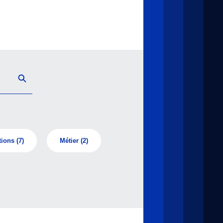
tions
(7)
Métier
(2)