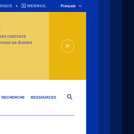
GIQUE
WEBMAIL
Français
e
 aux concours
ernes un dossier
RECHERCHE
RESSOURCES