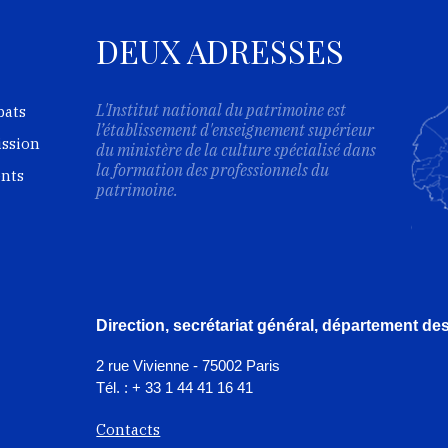
DEUX ADRESSES
L'Institut national du patrimoine est
bats
l’établissement d'enseignement supérieur
ission
du ministère de la culture spécialisé dans
la formation des professionnels du
ents
patrimoine.
Direction, secrétariat général, département d
2 rue Vivienne - 75002 Paris
Tél. : + 33 1 44 41 16 41
Contacts