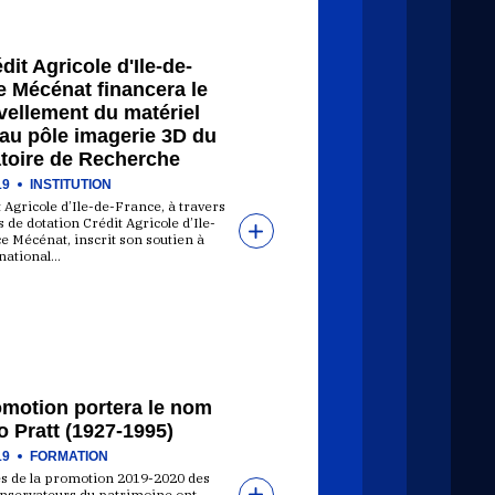
dit Agricole d'Ile-de-
e Mécénat financera le
vellement du matériel
 au pôle imagerie 3D du
atoire de Recherche
19
INSTITUTION
 Agricole d’Ile-de-France, à travers
 de dotation Crédit Agricole d’Ile-
e Mécénat, inscrit son soutien à
t national…
omotion portera le nom
 Pratt (1927-1995)
19
FORMATION
es de la promotion 2019-2020 des
onservateurs du patrimoine ont