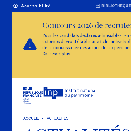
Skip to main navigation
Aller au contenu principal
Skip to search
Accessibilité
BIBLIOTHÈQU
Concours 2026 de recrute
Pour les candidats déclarés admissibles : en 
externes devront établir une fiche individue
de reconnaissance des acquis de l’expérienc
En savoir plus
ACCUEIL
ACTUALITÉS