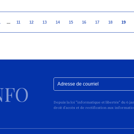
1
…
11
12
13
14
15
16
17
18
19
NFO
Depuis la loi "informatique et libertés" du 6 j
droit d’accès et de rectification aux informat