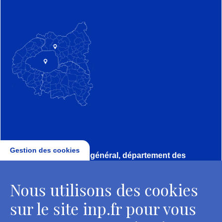
Gestion des cookies
Direction, secrétariat général, département des
conservateurs
Nous utilisons des cookies
2 rue Vivienne - 75002 Paris
Tél. : + 33 1 44 41 16 41
sur le site inp.fr pour vous
Contacts