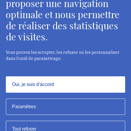
proposer une navigation
optimale et nous permettre
de réaliser des statistiques
Département des restaurateurs
de visites.
124 rue Henri Barbusse - 93300 Aubervilliers
Tél. : + 33 1 49 46 57 00
Vous pouvez les accepter, les refuser ou les personnaliser
dans l’outil de paramétrage.
Contacts
Oui, je suis d'accord
Masquer
Institut national du patrimoine, 2023
Paramètres
Mentions légales
Tout refuser