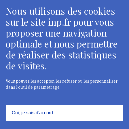
Nous utilisons des cookies
sur le site inp.fr pour vous
proposer une navigation
optimale et nous permettre
de réaliser des statistiques
de visites.
Head Office, Administrative Services Department of
curators
2 rue Vivienne - 75002 Paris
Vous pouvez les accepter, les refuser ou les personnaliser
Tél. : + 33 1 44 41 16 41
dans l’outil de paramétrage.
Department of conservators-restorers
124 rue Henri Barbusse - 93300 Aubervilliers
Oui, je suis d'accord
Tél. : + 33 1 49 46 57 00
Masquer