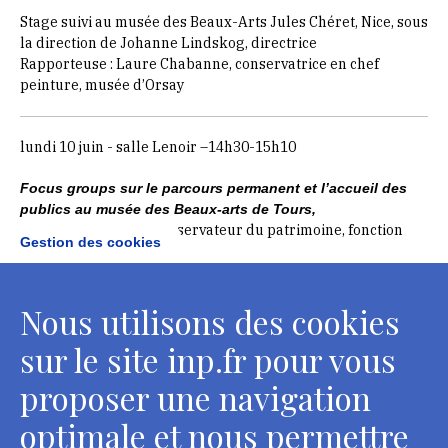
Stage suivi au
musée des Beaux-Arts Jules Chéret
, Nice, sous
la direction de Johanne Lindskog, directrice
Rapporteuse : Laure Chabanne, conservatrice en chef
peinture, musée d’Orsay
lundi 10 juin - salle Lenoir –14h30-15h10
Focus groups sur le parcours permanent et l’accueil des
publics au musée des Beaux-arts de Tours,
David Coelho, élève conservateur du patrimoine, fonction
Gestion des cookies
publique territoriale
Stage suivi au musée des Beaux-Arts de Tours, sous la
Nous utilisons des cookies
direction d’Hélène Jagot, directrice
Rapporteuse : Caroline Bongard, directrice adjointe de la
sur le site inp.fr pour vous
culture et du patrimoine de Haute-Savoie
proposer une navigation
mercredi 19 juin - salle Lenoir –11h10-11h50
optimale et nous permettre