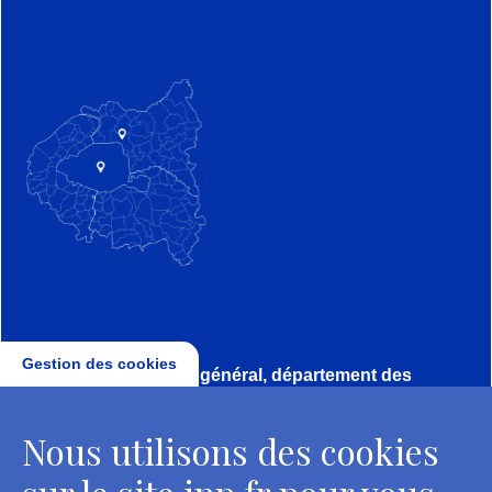
Gestion des cookies
Direction, secrétariat général, département des
conservateurs
Nous utilisons des cookies
2 rue Vivienne - 75002 Paris
Tél. : + 33 1 44 41 16 41