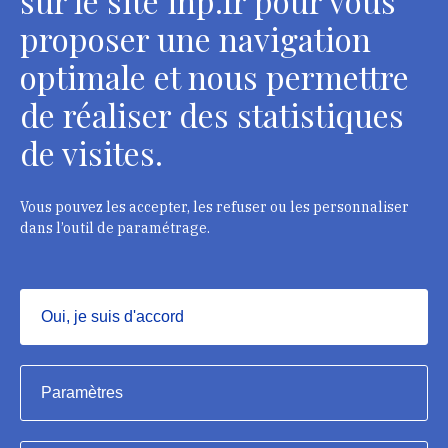
sur le site inp.fr pour vous
Contacts
proposer une navigation
optimale et nous permettre
de réaliser des statistiques
Département des restaurateurs
de visites.
124 rue Henri Barbusse - 93300 Aubervilliers
Tél. : + 33 1 49 46 57 00
Vous pouvez les accepter, les refuser ou les personnaliser
dans l’outil de paramétrage.
Contacts
Oui, je suis d'accord
Masquer
Institut national du patrimoine, 2023
Paramètres
Mentions légales