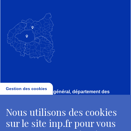
Gestion des cookies
Direction, secrétariat général, département des
conservateurs
Nous utilisons des cookies
2 rue Vivienne - 75002 Paris
Tél. : + 33 1 44 41 16 41
sur le site inp.fr pour vous
Contacts