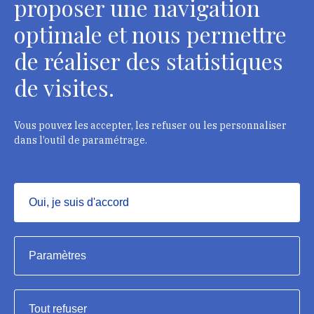
proposer une navigation
optimale et nous permettre
de réaliser des statistiques
Département des restaurateurs
de visites.
124 rue Henri Barbusse - 93300 Aubervilliers
Tél. : + 33 1 49 46 57 00
Vous pouvez les accepter, les refuser ou les personnaliser
dans l’outil de paramétrage.
Contacts
Oui, je suis d'accord
Masquer
Institut national du patrimoine, 2023
Paramètres
Mentions légales
Tout refuser