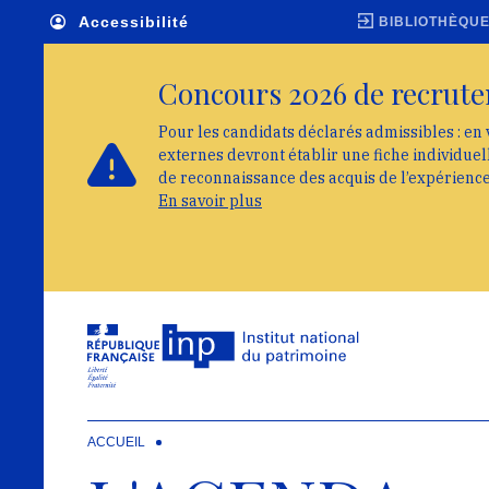
Skip to main navigation
Aller au contenu principal
Skip to search
Accessibilité
BIBLIOTHÈQU
Concours 2026 de recrute
Pour les candidats déclarés admissibles : en 
externes devront établir une fiche individue
de reconnaissance des acquis de l’expérienc
En savoir plus
ACCUEIL