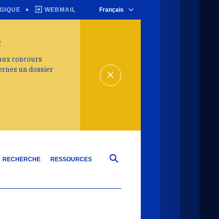
GIQUE
WEBMAIL
Français
e
 aux concours
ernes un dossier
RECHERCHE
RESSOURCES