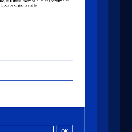
ne, le Musée-mémorial du terrorisme et
u Louvre organisent le
OK