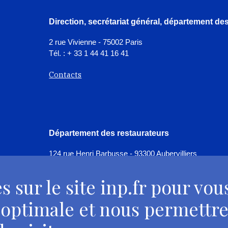
Direction, secrétariat général, département d
2 rue Vivienne - 75002 Paris
Tél. : + 33 1 44 41 16 41
Contacts
Département des restaurateurs
124 rue Henri Barbusse - 93300 Aubervilliers
Tél. : + 33 1 49 46 57 00
s sur le site inp.fr pour vou
Contacts
 optimale et nous permettre