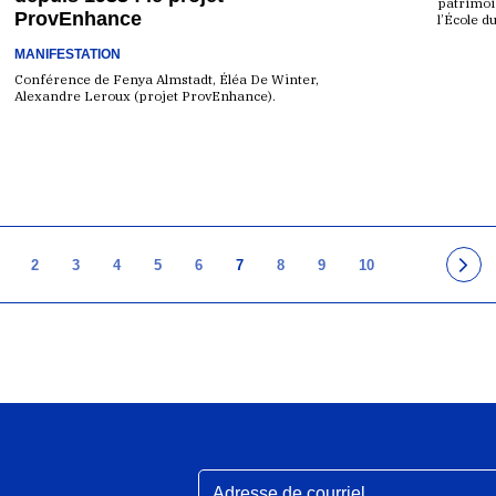
patrimoi
ProvEnhance
l’École d
MANIFESTATION
Conférence de Fenya Almstadt, Éléa De Winter,
Alexandre Leroux (projet ProvEnhance).
2
3
4
5
6
7
8
9
10