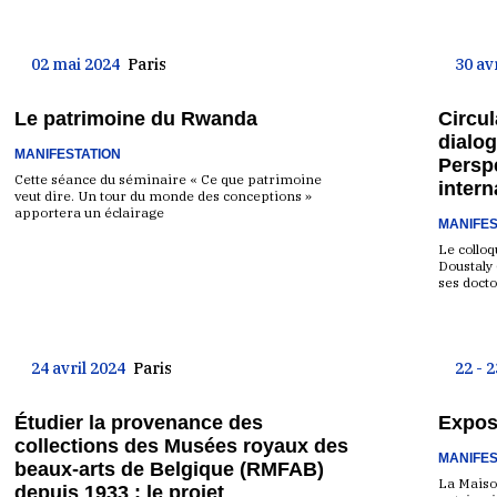
02 mai 2024
Paris
30 av
Le patrimoine du Rwanda
Circul
dialog
MANIFESTATION
Perspe
Cette séance du séminaire « Ce que patrimoine
intern
veut dire. Un tour du monde des conceptions »
apportera un éclairage
MANIFES
Le colloq
Doustaly
ses docto
24 avril 2024
Paris
22 - 
Étudier la provenance des
Expose
collections des Musées royaux des
MANIFES
beaux-arts de Belgique (RMFAB)
La Maison
depuis 1933 : le projet