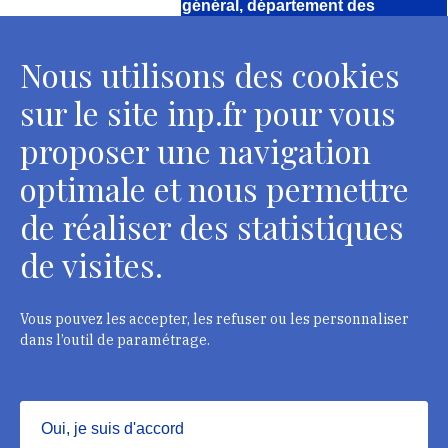
Direction, secrétariat général, département des
conservateurs
Nous utilisons des cookies
2 rue Vivienne - 75002 Paris
Tél. : + 33 1 44 41 16 41
sur le site inp.fr pour vous
Contacts
proposer une navigation
optimale et nous permettre
de réaliser des statistiques
Département des restaurateurs
de visites.
124 rue Henri Barbusse - 93300 Aubervilliers
Tél. : + 33 1 49 46 57 00
Vous pouvez les accepter, les refuser ou les personnaliser
dans l’outil de paramétrage.
Contacts
Oui, je suis d'accord