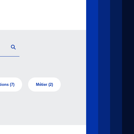
tions
(7)
Métier
(2)