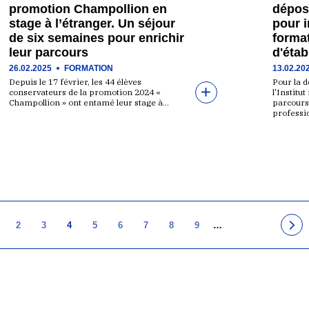
promotion Champollion en
dépos
stage à l’étranger. Un séjour
pour i
de six semaines pour enrichir
format
leur parcours
d'éta
26.02.2025
FORMATION
13.02.20
Depuis le 17 février, les 44 élèves
Pour la 
conservateurs de la promotion 2024 «
l'Institu
Champollion » ont entamé leur stage à…
parcours
professi
2
3
4
5
6
7
8
9
…