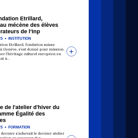
dation Etrillard,
au mécène des élèves
rateurs de l’Inp
25
INSTITUTION
ion Etrillard, fondation suisse
 à Genève, s’est donné pour mission
ser l’héritage culturel européen en
ant à…
e de l'atelier d'hiver du
amme Égalité des
es
25
FORMATION
dernier s’achevait le dernier atelier
ration au concours des