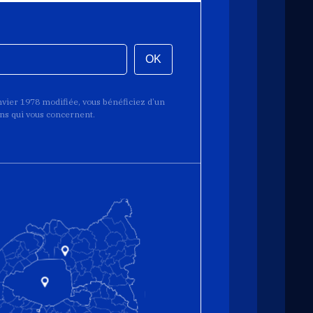
OK
anvier 1978 modifiée, vous bénéficiez d’un
ions qui vous concernent.