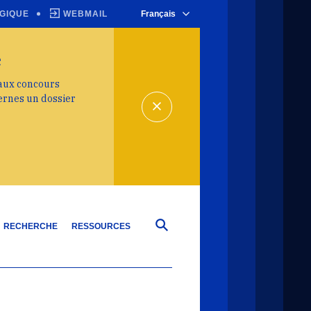
GIQUE
WEBMAIL
Français
e
 aux concours
ernes un dossier
RECHERCHE
RESSOURCES