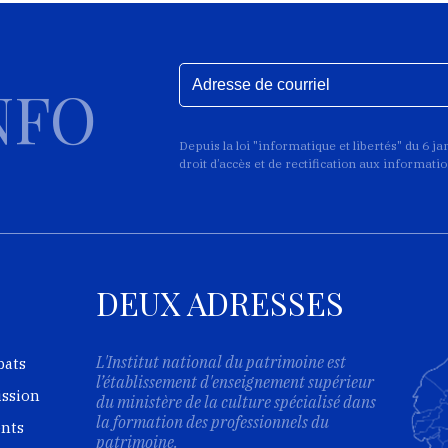
NFO
Depuis la loi "informatique et libertés" du 6 j
droit d’accès et de rectification aux informat
DEUX ADRESSES
L'Institut national du patrimoine est
bats
l’établissement d'enseignement supérieur
ission
du ministère de la culture spécialisé dans
la formation des professionnels du
ents
patrimoine.