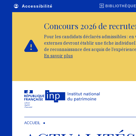
Skip to main navigation
Aller au contenu principal
Skip to search
Accessibilité
BIBLIOTHÈQU
Concours 2026 de recrute
Pour les candidats déclarés admissibles : en 
externes devront établir une fiche individue
de reconnaissance des acquis de l’expérienc
En savoir plus
ACCUEIL