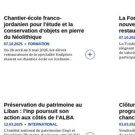
Chantier-école franco-
La Fon
jordanien pour l'étude et la
nouve
conservation d'objets en pierre
restau
du Néolithique
07.10.20
La Fondat
07.10.2025
FORMATION
siégeant
Du 28 avril au 8 mai 2025, les élèves
de valori
restaurateurs de la spécialité Sculpture
particip
étaient en chantier école en Jordanie…
Préservation du patrimoine au
Clôtur
Liban : l’Inp poursuit son
progr
action aux côtés de l’ALBA
chanc
12.03.2025
INTERNATIONAL
03.03.20
L’Institut national du patrimoine (Inp) et
Vendredi 
l’Académie libanaise des beaux-arts (ALBA)
de prépa