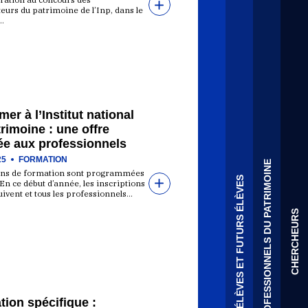
eurs du patrimoine de l’Inp, dans le
…
mer à l’Institut national
rimoine : une offre
ée aux professionnels
25
FORMATION
PROFESSIONNELS DU PATRIMOINE
ons de formation sont programmées
ÉLÈVES ET FUTURS ÉLÈVES
En ce début d’année, les inscriptions
ivent et tous les professionnels…
CHERCHEURS
ion spécifique :